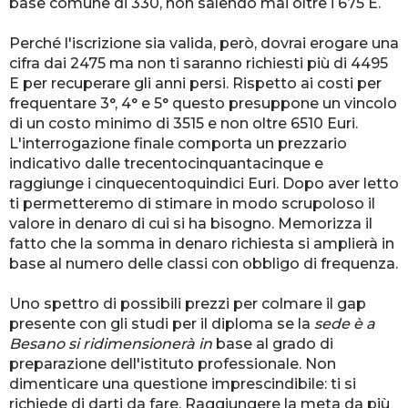
base comune di 330, non salendo mai oltre i 675 E.
Perché l'iscrizione sia valida, però, dovrai erogare una
cifra dai 2475 ma non ti saranno richiesti più di 4495
E per recuperare gli anni persi. Rispetto ai costi per
frequentare 3°, 4° e 5° questo presuppone un vincolo
di un costo minimo di 3515 e non oltre 6510 Euri.
L'interrogazione finale comporta un prezzario
indicativo dalle trecentocinquantacinque e
raggiunge i cinquecentoquindici Euri. Dopo aver letto
ti permetteremo di stimare in modo scrupoloso il
valore in denaro di cui si ha bisogno. Memorizza il
fatto che la somma in denaro richiesta si amplierà in
base al numero delle classi con obbligo di frequenza.
Uno spettro di possibili prezzi per colmare il gap
presente con gli studi per il diploma se la
sede è a
Besano si ridimensionerà in
base al grado di
preparazione dell'istituto professionale. Non
dimenticare una questione imprescindibile: ti si
richiede di darti da fare. Raggiungere la meta da più