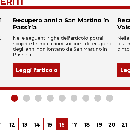
ERITI
i
Recupero anni a San Martino in
Rec
Passiria
Vols
ù
Nelle seguenti righe dell'articolo potrai
Nelle
scoprire le indicazioni sui corsi di recupero
distin
degli anni non lontano da San Martino in
dinto
Passiria.
Leggi l'articolo
Leg
1
12
13
14
15
16
17
18
19
20
21