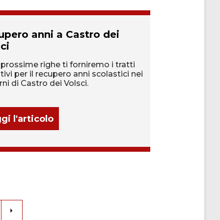
upero anni a Castro dei
Recupero an
ci
Nelle vicinanze 
l'opportunità di 
 prossime righe ti forniremo i tratti
formazione, con 
tivi per il recupero anni scolastici nei
più scuole.
rni di Castro dei Volsci.
gi l'articolo
Leggi l'artic