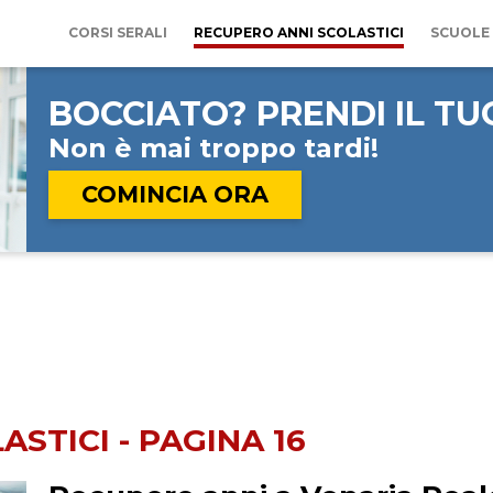
COMPILA IL FORM
SENZA IMPEGNO
CORSI SERALI
RECUPERO ANNI SCOLASTICI
SCUOLE 
VERRAI RINCONTATTATO AL PIÙ PREST
BOCCIATO?
PRENDI IL T
Non è mai
troppo tardi!
COMINCIA ORA
STICI - PAGINA 16