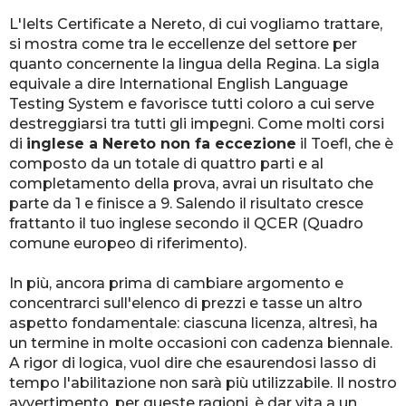
L'Ielts Certificate a Nereto, di cui vogliamo trattare,
si mostra come tra le eccellenze del settore per
quanto concernente la lingua della Regina. La sigla
equivale a dire International English Language
Testing System e favorisce tutti coloro a cui serve
destreggiarsi tra tutti gli impegni. Come molti corsi
di
inglese a Nereto non fa eccezione
il Toefl, che è
composto da un totale di quattro parti e al
completamento della prova, avrai un risultato che
parte da 1 e finisce a 9. Salendo il risultato cresce
frattanto il tuo inglese secondo il QCER (Quadro
comune europeo di riferimento).
In più, ancora prima di cambiare argomento e
concentrarci sull'elenco di prezzi e tasse un altro
aspetto fondamentale: ciascuna licenza, altresì, ha
un termine in molte occasioni con cadenza biennale.
A rigor di logica, vuol dire che esaurendosi lasso di
tempo l'abilitazione non sarà più utilizzabile. Il nostro
avvertimento, per queste ragioni, è dar vita a un